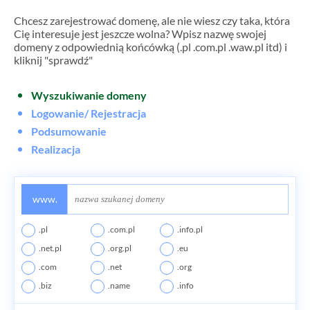
Chcesz zarejestrować domenę, ale nie wiesz czy taka, która
Cię interesuje jest jeszcze wolna? Wpisz nazwę swojej
domeny z odpowiednią końcówką (.pl .com.pl .waw.pl itd) i
kliknij "sprawdź"
Wyszukiwanie domeny
Logowanie/ Rejestracja
Podsumowanie
Realizacja
.pl
.com.pl
.info.pl
.net.pl
.org.pl
.eu
.com
.net
.org
.biz
.name
.info