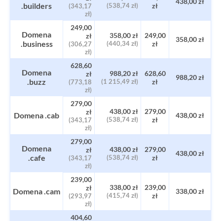
438,00 zł
.builders
(538,74 zł)
zł
(343,17
zł)
249,00
Domena
358,00 zł
249,00
zł
358,00 zł
.business
(440,34 zł)
zł
(306,27
zł)
628,60
Domena
988,20 zł
628,60
zł
988,20 zł
.buzz
(1 215,49 zł)
zł
(773,18
zł)
279,00
438,00 zł
279,00
zł
Domena .cab
438,00 zł
(538,74 zł)
zł
(343,17
zł)
279,00
Domena
438,00 zł
279,00
zł
438,00 zł
.cafe
(538,74 zł)
zł
(343,17
zł)
239,00
338,00 zł
239,00
zł
Domena .cam
338,00 zł
(415,74 zł)
zł
(293,97
zł)
404,60