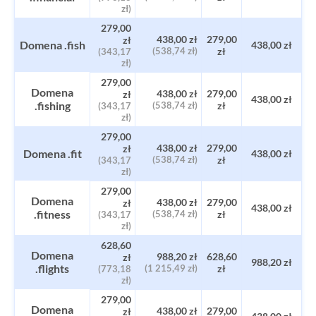
zł)
279,00
438,00 zł
279,00
zł
Domena .fish
438,00 zł
(538,74 zł)
zł
(343,17
zł)
279,00
Domena
438,00 zł
279,00
zł
438,00 zł
.fishing
(538,74 zł)
zł
(343,17
zł)
279,00
438,00 zł
279,00
zł
Domena .fit
438,00 zł
(538,74 zł)
zł
(343,17
zł)
279,00
Domena
438,00 zł
279,00
zł
438,00 zł
.fitness
(538,74 zł)
zł
(343,17
zł)
628,60
Domena
988,20 zł
628,60
zł
988,20 zł
.flights
(1 215,49 zł)
zł
(773,18
zł)
279,00
Domena
438,00 zł
279,00
zł