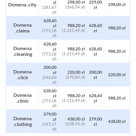
298,00 zł
229,00
zł
Domena .city
298,00 zł
(366,54 zł)
zł
(281,67
zł)
628,60
Domena
988,20 zł
628,60
zł
988,20 zł
.claims
(1 215,49 zł)
zł
(773,18
zł)
628,60
Domena
988,20 zł
628,60
zł
988,20 zł
.cleaning
(1 215,49 zł)
zł
(773,18
zł)
200,00
Domena
220,00 zł
200,00
zł
220,00 zł
.click
(270,60 zł)
zł
(246,00
zł)
628,60
Domena
988,20 zł
628,60
zł
988,20 zł
.clinic
(1 215,49 zł)
zł
(773,18
zł)
279,00
Domena
438,00 zł
279,00
zł
438,00 zł
.clothing
(538,74 zł)
zł
(343,17
zł)