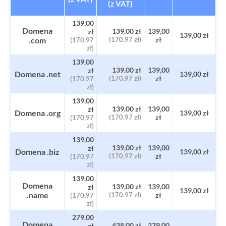
(z VAT)
139,00
Domena
139,00 zł
139,00
zł
139,00 zł
.com
(170,97 zł)
zł
(170,97
zł)
139,00
139,00 zł
139,00
zł
Domena .net
139,00 zł
(170,97 zł)
zł
(170,97
zł)
139,00
139,00 zł
139,00
zł
Domena .org
139,00 zł
(170,97 zł)
zł
(170,97
zł)
139,00
139,00 zł
139,00
zł
Domena .biz
139,00 zł
(170,97 zł)
zł
(170,97
zł)
139,00
Domena
139,00 zł
139,00
zł
139,00 zł
.name
(170,97 zł)
zł
(170,97
zł)
279,00
Domena
438,00 zł
279,00
zł