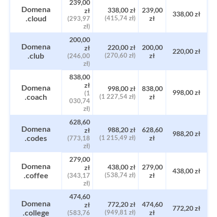
239,00
Domena
338,00 zł
239,00
zł
338,00 zł
.cloud
(415,74 zł)
zł
(293,97
zł)
200,00
Domena
220,00 zł
200,00
zł
220,00 zł
.club
(270,60 zł)
zł
(246,00
zł)
838,00
zł
Domena
998,00 zł
838,00
998,00 zł
(1
.coach
(1 227,54 zł)
zł
030,74
zł)
628,60
Domena
988,20 zł
628,60
zł
988,20 zł
.codes
(1 215,49 zł)
zł
(773,18
zł)
279,00
Domena
438,00 zł
279,00
zł
438,00 zł
.coffee
(538,74 zł)
zł
(343,17
zł)
474,60
Domena
772,20 zł
474,60
zł
772,20 zł
.college
(949,81 zł)
zł
(583,76