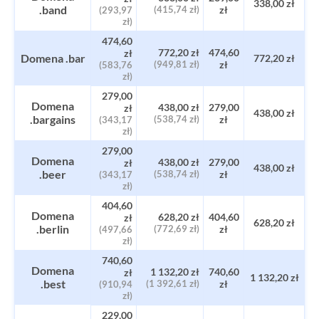
338,00 zł
.band
(415,74 zł)
zł
(293,97
zł)
474,60
772,20 zł
474,60
zł
Domena .bar
772,20 zł
(949,81 zł)
zł
(583,76
zł)
279,00
Domena
438,00 zł
279,00
zł
438,00 zł
.bargains
(538,74 zł)
zł
(343,17
zł)
279,00
Domena
438,00 zł
279,00
zł
438,00 zł
.beer
(538,74 zł)
zł
(343,17
zł)
404,60
Domena
628,20 zł
404,60
zł
628,20 zł
.berlin
(772,69 zł)
zł
(497,66
zł)
740,60
Domena
1 132,20 zł
740,60
zł
1 132,20 zł
.best
(1 392,61 zł)
zł
(910,94
zł)
229,00