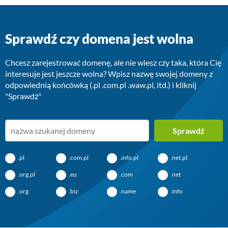
Sprawdź czy domena jest wolna
Chcesz zarejestrować domenę, ale nie wiesz czy taka, która Cię
interesuje jest jeszcze wolna? Wpisz nazwę swojej domeny z
odpowiednią końcówką (.pl .com.pl .waw.pl, itd.) i kliknij
"Sprawdź"
Sprawdź
.pl
.com.pl
.info.pl
.net.pl
.org.pl
.eu
.com
.net
.org
.biz
.name
.info