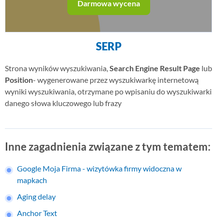
Logo, identyfikacje wizualne, animacje, multimedia
Darmowa wycena
Wydruki
Flagi, windery, banery, wizytówki, ulotki
SERP
Strona wyników wyszukiwania,
Search Engine Result Page
lub
Position
- wygenerowane przez wyszukiwarkę internetową
wyniki wyszukiwania, otrzymane po wpisaniu do wyszukiwarki
danego słowa kluczowego lub frazy
Inne zagadnienia związane z tym tematem:
Google Moja Firma - wizytówka firmy widoczna w
mapkach
Aging delay
Anchor Text