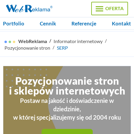
OFERTA
Portfolio
Cennik
Referencje
Kontakt
Strony WWW
WebReklama
Informator internetowy
Strony firmowe, Sklepy internetowe
Pozycjonowanie stron
SERP
Pozycjonowanie
Reklama internetowa, Google Ads
Pozycjonowanie stron
Domeny
i sklepów internetowych
Rejestracja domen, certyfikaty SSL
Postaw na jakość i doświadczenie w
Hosting
dziedzinie,
Pakiety hostingowe, zamówienie serwera
w której specjalizujemy się od 2004 roku
Projekty