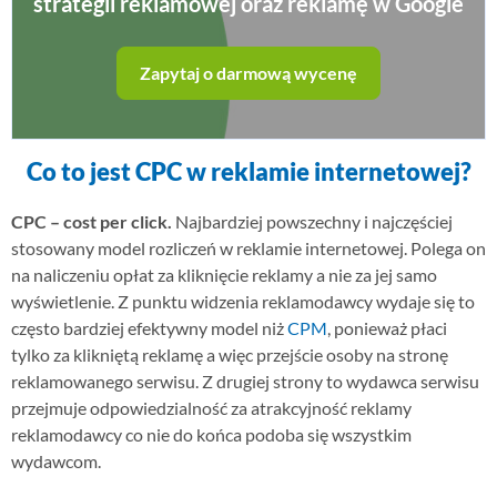
strategii reklamowej oraz reklamę w Google
Logo, identyfikacje wizualne, animacje, multimedia
Wydruki
Zapytaj o darmową wycenę
Flagi, windery, banery, wizytówki, ulotki
Co to jest CPC w reklamie internetowej?
CPC – cost per click.
Najbardziej powszechny i najczęściej
stosowany model rozliczeń w reklamie internetowej. Polega on
na naliczeniu opłat za kliknięcie reklamy a nie za jej samo
wyświetlenie. Z punktu widzenia reklamodawcy wydaje się to
często bardziej efektywny model niż
CPM
, ponieważ płaci
tylko za klikniętą reklamę a więc przejście osoby na stronę
reklamowanego serwisu. Z drugiej strony to wydawca serwisu
przejmuje odpowiedzialność za atrakcyjność reklamy
reklamodawcy co nie do końca podoba się wszystkim
wydawcom.