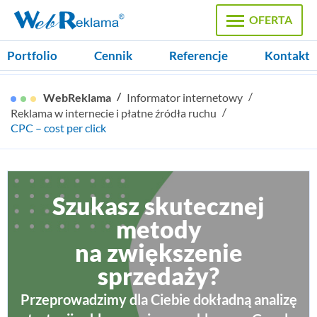
OFERTA
Portfolio
Cennik
Referencje
Kontakt
Strony WWW
WebReklama
Informator internetowy
Strony firmowe, Sklepy internetowe
Reklama w internecie i płatne źródła ruchu
CPC – cost per click
Pozycjonowanie
Reklama internetowa, Google Ads
Domeny
Szukasz skutecznej
Rejestracja domen, certyfikaty SSL
metody
na zwiększenie
Hosting
Pakiety hostingowe, zamówienie serwera
sprzedaży?
Przeprowadzimy dla Ciebie dokładną analizę
Projekty