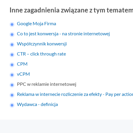
Inne zagadnienia związane z tym tematem
Google Moja Firma
Co to jest konwersja - na stronie internetowej
Współczynnik konwersji
CTR – click through rate
CPM
vCPM
PPC w reklamie internetowej
Reklama w internecie rozliczenie za efekty - Pay per actio
Wydawca - definicja