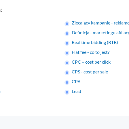
:
Zlecający kampanię - rekla
Definicja - marketingu afilia
Real time bidding (RTB)
Flat fee - co to jest?
CPC – cost per click
CPS - cost per sale
CPA
n
Lead