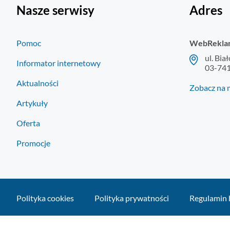
Nasze serwisy
Adres
Pomoc
WebRekla
ul. Bia
Informator internetowy
03-74
Aktualności
Zobacz na 
Artykuły
Oferta
Promocje
Polityka cookies
Polityka prywatności
Regulamin 