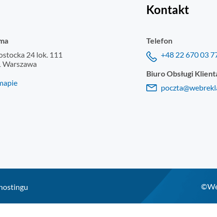
Kontakt
ma
Telefon
łostocka 24 lok. 111
+48 22 670 03 7
1 Warszawa
Biuro Obsługi Klient
mapie
poczta@webrekl
©Web
hostingu