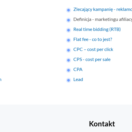
Zlecający kampanię - rekla
Definicja - marketingu afilia
Real time bidding (RTB)
Flat fee - co to jest?
CPC – cost per click
CPS - cost per sale
CPA
n
Lead
Kontakt