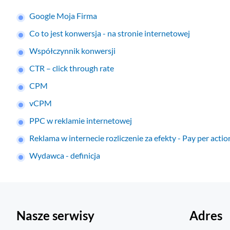
Google Moja Firma
Co to jest konwersja - na stronie internetowej
Współczynnik konwersji
CTR – click through rate
CPM
vCPM
PPC w reklamie internetowej
Reklama w internecie rozliczenie za efekty - Pay per actio
Wydawca - definicja
Nasze serwisy
Adres