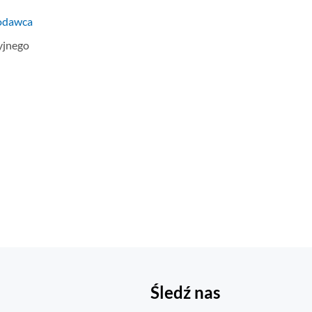
modawca
cyjnego
Śledź nas