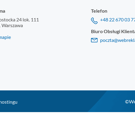
ma
Telefon
łostocka 24 lok. 111
+48 22 670 03 7
1 Warszawa
Biuro Obsługi Klient
mapie
poczta@webrekl
©Web
hostingu