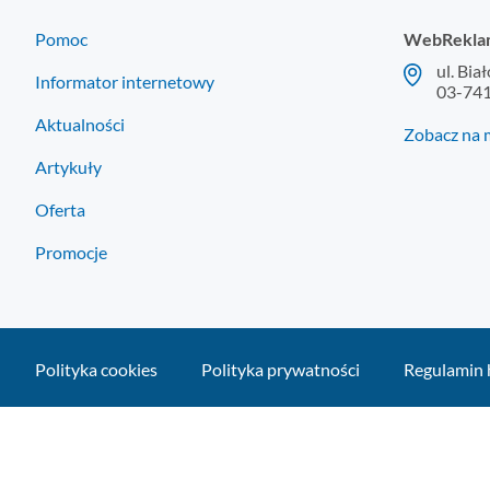
Pomoc
WebRekla
ul. Bia
Informator internetowy
03-74
Aktualności
Zobacz na 
Artykuły
Oferta
Promocje
Polityka cookies
Polityka prywatności
Regulamin 